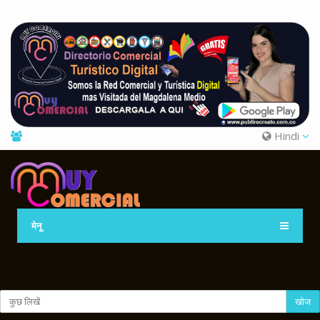
Hindi
मेनू
खोज