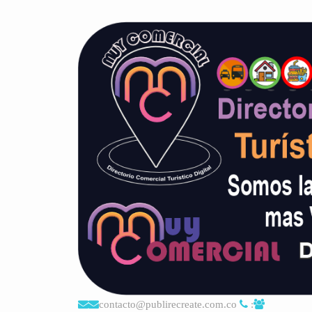
contacto@publirecreate.com.co
: