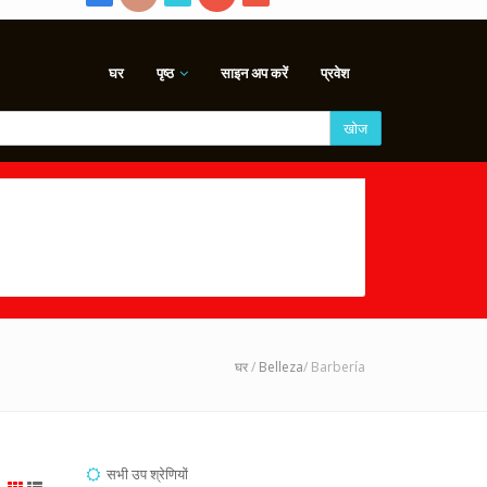
घर
पृष्ठ
साइन अप करें
प्रवेश
खोज
घर
/
Belleza
/ Barbería
सभी उप श्रेणियों