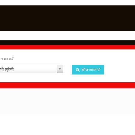
ा चयन करें
भी श्रेणी
खोज व्यवसायों