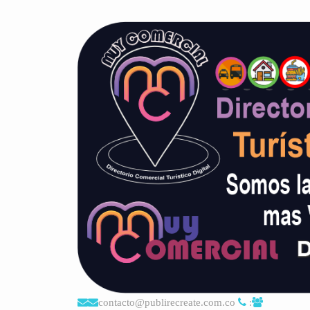
contacto@publirecreate.com.co
: