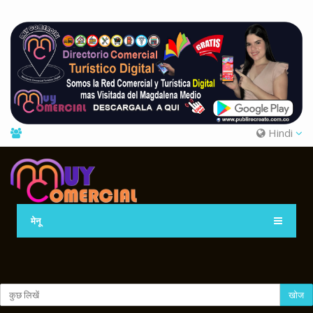
Hindi
मेनू
खोज