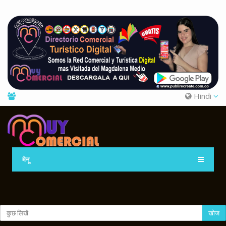
Hindi
मेनू
खोज