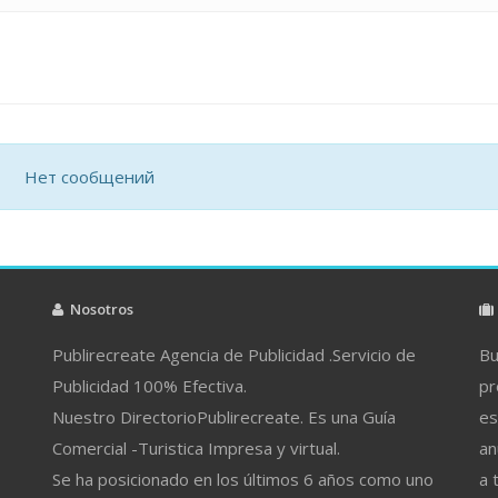
Нет сообщений
Nosotros
Publirecreate Agencia de Publicidad .Servicio de
Bu
Publicidad 100% Efectiva.
pr
Nuestro DirectorioPublirecreate. Es una Guía
es
Comercial -Turistica Impresa y virtual.
an
Se ha posicionado en los últimos 6 años como uno
a 