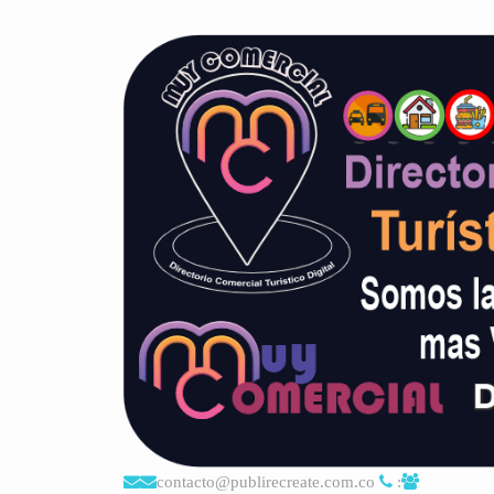
contacto@publirecreate.com.co
: