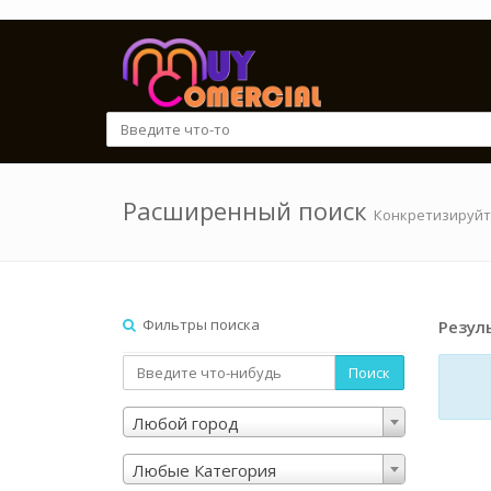
Расширенный поиск
Конкретизируйт
Фильтры поиска
Резул
Поиск
Любой город
Любые Категория