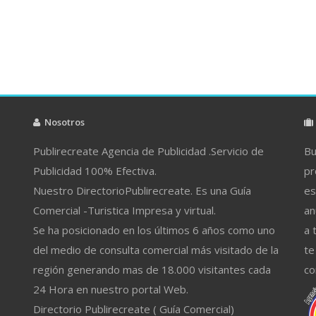
Nosotros
Publirecreate Agencia de Publicidad .Servicio de
Bu
Publicidad 100% Efectiva.
pr
Nuestro DirectorioPublirecreate. Es una Guía
es
Comercial -Turistica Impresa y virtual.
an
Se ha posicionado en los últimos 6 años como uno
a 
del medio de consulta comercial más visitado de la
te
región generando mas de 18.000 visitantes cada
co
24 Hora en nuestro portal Web.
Directorio Publirecreate ( Guía Comercial)