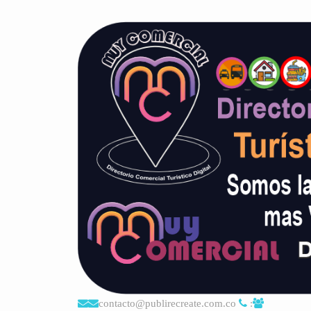
contacto@publirecreate.com.co
: