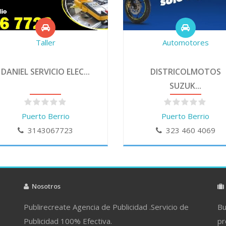
Taller
Automotores
DANIEL SERVICIO ELEC...
DISTRICOLMOTOS
SUZUK...
Puerto Berrio
Puerto Berrio
3143067723
323 460 4069
Nosotros
Publirecreate Agencia de Publicidad .Servicio de
Bu
Publicidad 100% Efectiva.
pr