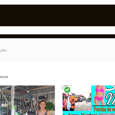
häfte
isse