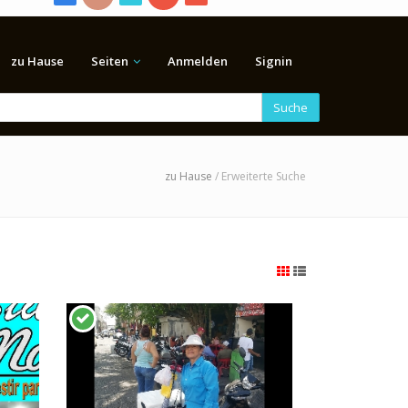
zu Hause
Seiten
Anmelden
Signin
Suche
zu Hause
/ Erweiterte Suche