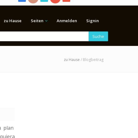
zu Hause
Seiten
Anmelden
Signin
Suche
zu Hause
/ Blogbeitrag
u plan
quiera