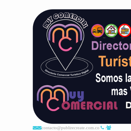
contacto@publirecreate.com.co
: