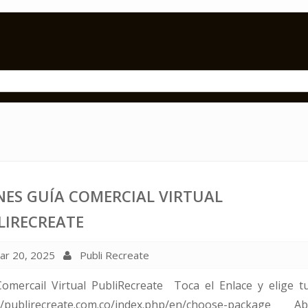
NES GUÍA COMERCIAL VIRTUAL
LIRECREATE
r 20, 2025
Publi Recreate
Comercail Virtual PubliRecreate Toca el Enlace y elige t
://publirecreate.com.co/index.php/en/choose-package Ab