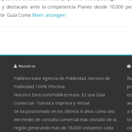
n y destacate ante la competencia Planes desde 10.000 pe
nte Guia Come
Mehr anzeigen
Nosotros
Publirecreate Agencia de Publicidad .Servicio de
Bu
Publicidad 100% Efectiva.
pr
Nuestro DirectorioPublirecreate. Es una Guía
es
Comercial -Turistica Impresa y virtual.
an
Se ha posicionado en los últimos 6 años como uno
a 
del medio de consulta comercial más visitado de la
te
región generando mas de 18.000 visitantes cada
co