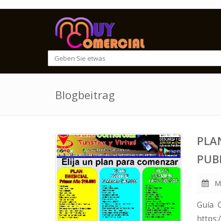
Blogbeitrag
PLA
PUB
Ma
Guía 
https