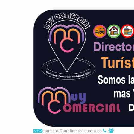
contacto@publirecreate.com.co
: