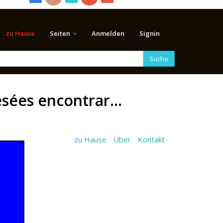
zu Hause
Seiten
Anmelden
Signin
Suche
sées encontrar...
zu Hause
Über
Kontakt