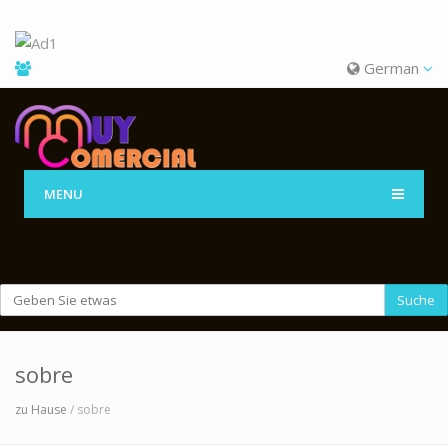
German
MENU
Suche
sobre
zu Hause
/ sobre