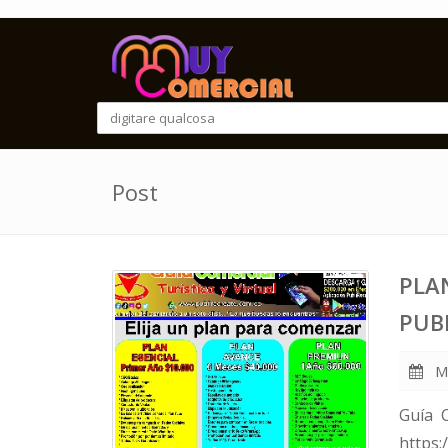
Post
PLA
PUB
Ma
Guía 
https