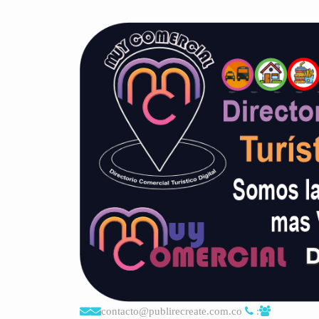
contacto@publirecreate.com.co
: