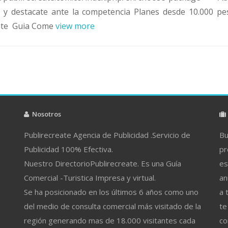
n y destacate ante la competencia Planes desde 10.000 pe
nte Guia Come
view more
Nosotros
Publirecreate Agencia de Publicidad .Servicio de
Bu
Publicidad 100% Efectiva.
pr
Nuestro DirectorioPublirecreate. Es una Guía
es
Comercial -Turistica Impresa y virtual.
an
Se ha posicionado en los últimos 6 años como uno
a 
del medio de consulta comercial más visitado de la
te
región generando mas de 18.000 visitantes cada
co