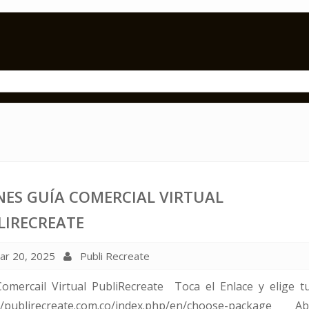
NES GUÍA COMERCIAL VIRTUAL
LIRECREATE
r 20, 2025
Publi Recreate
Comercail Virtual PubliRecreate Toca el Enlace y elige t
://publirecreate.com.co/index.php/en/choose-package Ab