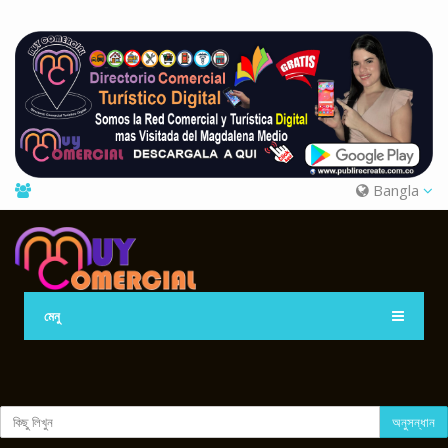
Bangla
মেনু
অনুসন্ধান