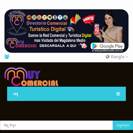
Bangla
মেনু
অনুসন্ধান