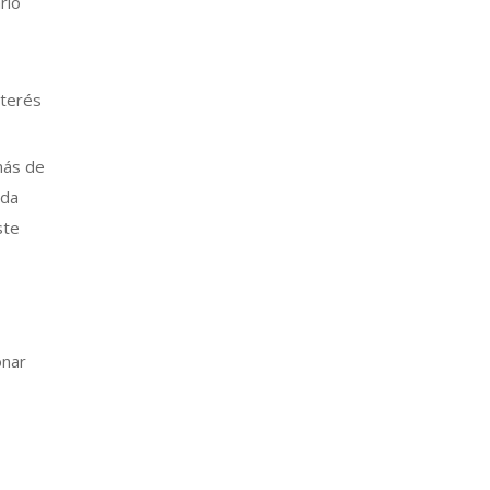
rio
nterés
más de
ada
ste
onar