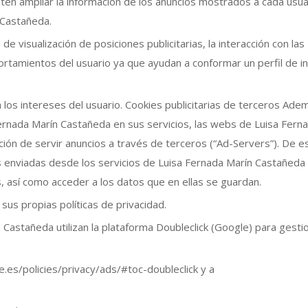
ten ampliar la información de los anuncios mostrados a cada usua
 Castañeda.
de visualización de posiciones publicitarias, la interacción con las
tamientos del usuario ya que ayudan a conformar un perfil de i
 los intereses del usuario. Cookies publicitarias de terceros Ade
Fernada Marín Castañeda en sus servicios, las webs de Luisa Fern
ión de servir anuncios a través de terceros (“Ad-Servers”). De e
enviadas desde los servicios de Luisa Fernada Marín Castañeda
 así como acceder a los datos que en ellas se guardan.
us propias políticas de privacidad.
 Castañeda utilizan la plataforma Doubleclick (Google) para gesti
.es/policies/privacy/ads/#toc-doubleclick y a