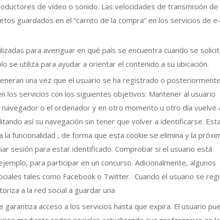
productores de vídeo o sonido. Las velocidades de transmisión de
tos guardados en el “carrito de la compra” en los servicios de e
ilizadas para averiguar en qué país se encuentra cuando se solicit
o se utiliza para ayudar a orientar el contenido a su ubicación.
generan una vez que el usuario se ha registrado o posteriorment
 en los servicios con los siguientes objetivos: Mantener al usuario
, el navegador o el ordenador y en otro momento u otro día vuelve 
ilitando así su navegación sin tener que volver a identificarse. Est
a la funcionalidad , de forma que esta cookie se elimina y la próx
ciar sesión para estar identificado. Comprobar si el usuario está
 ejemplo, para participar en un concurso. Adicionalmente, algunos
ociales tales como Facebook o Twitter. Cuando el usuario se regi
toriza a la red social a guardar una
e garantiza acceso a los servicios hasta que expira. El usuario pu