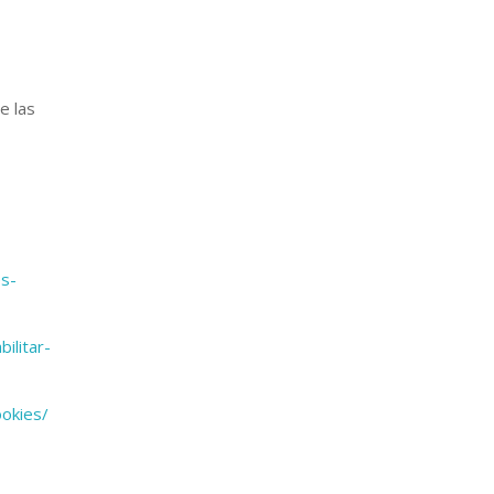
e las
es-
ilitar-
okies/