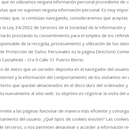
 que no utilizamos ninguna información personal procedente de c
isitas que no suponen ninguna información personal. Es muy impor
rendas que, si continúas navegando, consideraremos que aceptas 
de la Ley 34/2002 de Servicios de la Sociedad de la Información y
starás prestando tu consentimiento para el empleo de los referi
onsable de la recogida, procesamiento y utilización de tus dat
 de Protección de Datos Personales es la página Directorio Comer
 Castañeda – Cra 9 Calle 51 Puerto Berrio.
to de datos que un servidor deposita en el navegador del usuario
ternet y la información del comportamiento de los visitantes en u
e texto que quedan almacenados en el disco duro del ordenador y
ta nuevamente al sitio web. Su objetivo es registrar la visita del 
rmite a las páginas funcionar de manera más eficiente y consegu
tamiento del usuario. ¿Qué tipos de cookies existen? Las cookies
 de terceros, y nos permiten almacenar y acceder a información re