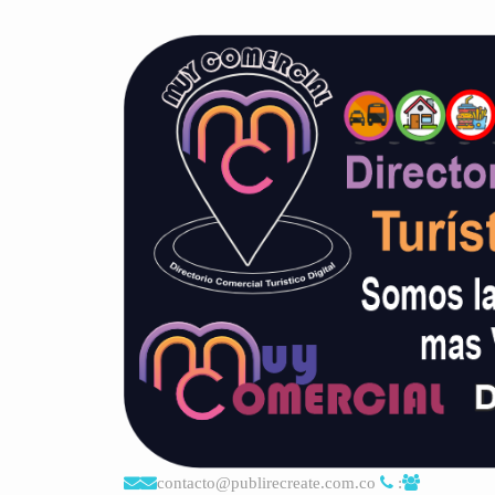
contacto@publirecreate.com.co
: