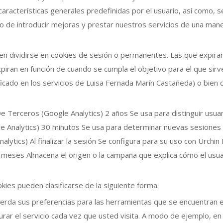
 características generales predefinidas por el usuario, así como, s
jeto de introducir mejoras y prestar nuestros servicios de una man
en dividirse en cookies de sesión o permanentes. Las que expira
xpiran en función de cuando se cumpla el objetivo para el que sirv
ficado en los servicios de Luisa Fernada Marín Castañeda) o bien
 Terceros (Google Analytics) 2 años Se usa para distinguir usuar
 Analytics) 30 minutos Se usa para determinar nuevas sesiones
ytics) Al finalizar la sesión Se configura para su uso con Urchin
 meses Almacena el origen o la campaña que explica cómo el usua
okies pueden clasificarse de la siguiente forma:
erda sus preferencias para las herramientas que se encuentran e
gurar el servicio cada vez que usted visita. A modo de ejemplo, en