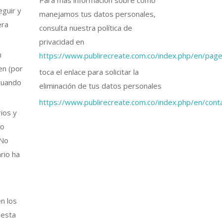
Para más información sobre cómo
eguir y
manejamos tus datos personales,
era
consulta nuestra política de
privacidad en
n
https://www.publirecreate.com.co/index.php/en/page
en (por
toca el enlace para solicitar la
 cuando
eliminación de tus datos personales
https://www.publirecreate.com.co/index.php/en/cont
ios y
 o
 No
rio ha
n los
 esta