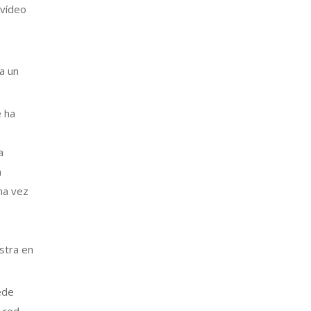
 vídeo
-
a un
e ha
a
a
ima vez
stra en
ede