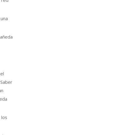
a red
 una
stañeda
el
 Saber
un
ueda
 los