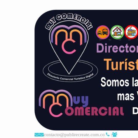
contacto@publirecreate.com.co
: