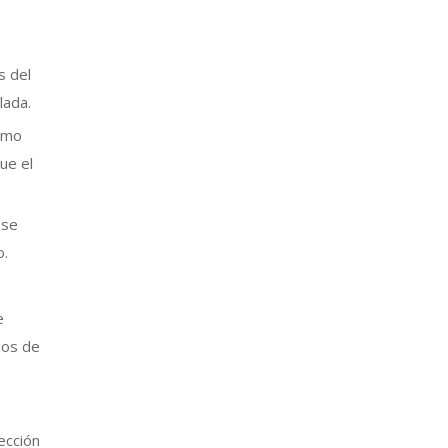
s del
lada.
nimo
ue el
 se
o.
e
ios de
ección