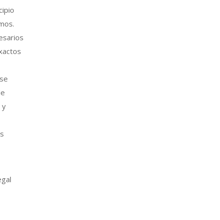
cipio
imos.
esarios
exactos
 se
de
 y
os
egal