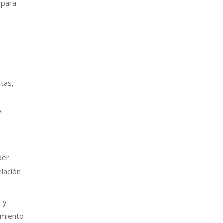
 para
ltas,
o
der
elación
, y
amiento