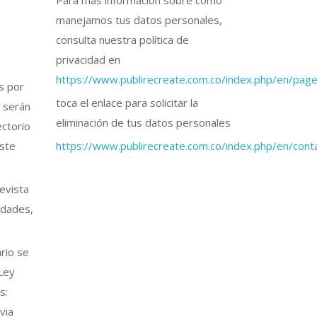
Para más información sobre cómo
manejamos tus datos personales,
consulta nuestra política de
privacidad en
https://www.publirecreate.com.co/index.php/en/page
s por
toca el enlace para solicitar la
y serán
eliminación de tus datos personales
ectorio
este
https://www.publirecreate.com.co/index.php/en/cont
evista
idades,
rio se
 Ley
s:
via