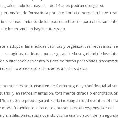
digitales, solo los mayores de 14 años podrán otorgar su
personales de forma lícita por Directorio Comercial PubliRecreat
io el consentimiento de los padres o tutores para el tratamiento
a que los mismos lo hayan autorizado.
e a adoptar las medidas técnicas y organizativas necesarias, se
tos recogidos, de forma que se garantice la seguridad de los dat
da o alteración accidental o ilícita de datos personales transmitid
nicación o acceso no autorizados a dichos datos.
 personales se transmiten de forma segura y confidencial, al ser
suario, y en retroalimentación, totalmente cifrada o encriptada. Si
Recreate no puede garantizar la inexpugabilidad de internet ni l
e modo fraudulento a los datos personales, el Responsable del
 sin dilación indebida cuando ocurra una violación de la segurid