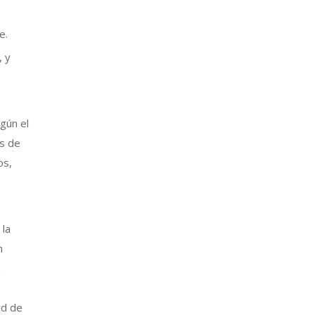
e.
, y
gún el
os de
os,
 la
n
a
ad de