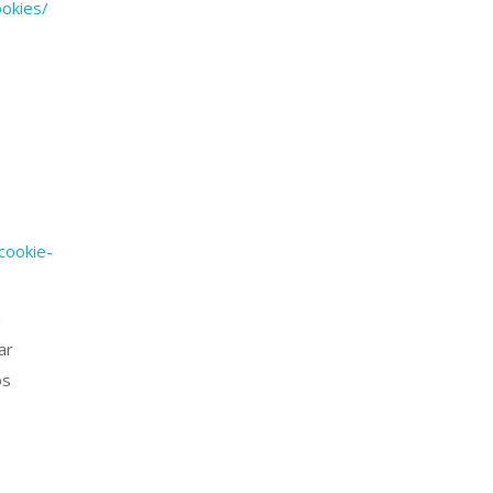
okies/
cookie-
n
ar
os