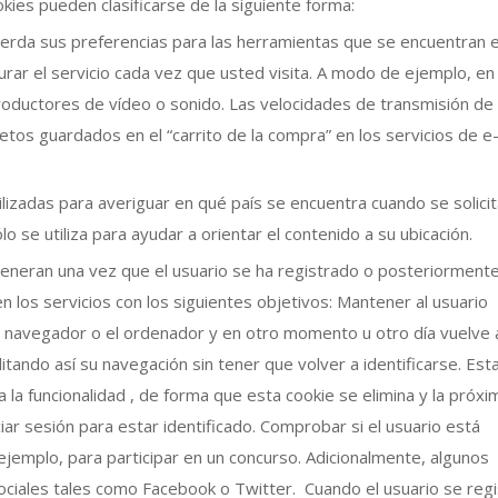
okies pueden clasificarse de la siguiente forma:
erda sus preferencias para las herramientas que se encuentran e
gurar el servicio cada vez que usted visita. A modo de ejemplo, en
productores de vídeo o sonido. Las velocidades de transmisión de
tos guardados en el “carrito de la compra” en los servicios de e
ilizadas para averiguar en qué país se encuentra cuando se solicit
o se utiliza para ayudar a orientar el contenido a su ubicación.
generan una vez que el usuario se ha registrado o posteriorment
 en los servicios con los siguientes objetivos: Mantener al usuario
, el navegador o el ordenador y en otro momento u otro día vuelve 
ilitando así su navegación sin tener que volver a identificarse. Est
a la funcionalidad , de forma que esta cookie se elimina y la próx
ciar sesión para estar identificado. Comprobar si el usuario está
 ejemplo, para participar en un concurso. Adicionalmente, algunos
ociales tales como Facebook o Twitter. Cuando el usuario se regi