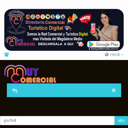
Hindi
मेनू
खोज