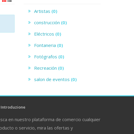
Artistas
(0)
construcción
(0)
Eléctricos
(0)
Fontaneria
(0)
Fotógrafos
(0)
Recreación
(0)
salon de eventos
(0)
Introduzione
sca en nuestro plataforma de comercio cualquier
oducto o servicio, mira las ofertas y