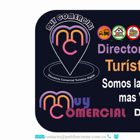
contacto@publirecreate.com.co
: