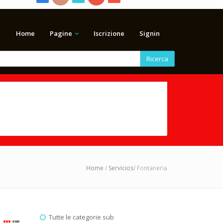
Home
Pagine
Iscrizione
Signin
Ricerca
Home
/
Servicios
/ Fontaneria
Tutte le categorie sub