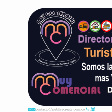
contacto@publirecreate.com.co
: