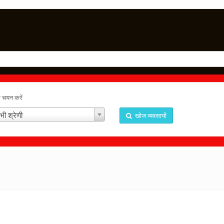
ा चयन करें
भी श्रेणी
खोज व्यवसायों