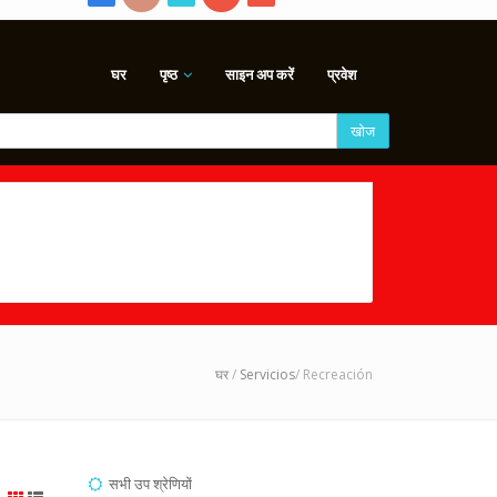
घर
पृष्ठ
साइन अप करें
प्रवेश
खोज
घर
/
Servicios
/ Recreación
सभी उप श्रेणियों