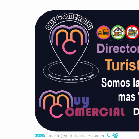
contacto@publirecreate.com.co
: