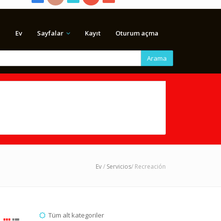
Ev
Sayfalar
Kayıt
Oturum açma
Arama
Ev
/
Servicios
/ Recreación
Tüm alt kategoriler