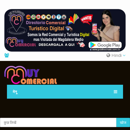
Hindi
मेनू
खोज