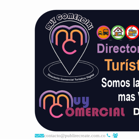
contacto@publirecreate.com.co
: