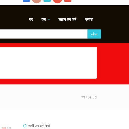
घर
पृष्ठ
साइन अप करें
प्रवेश
खोज
घर
/ Salud
सभी उप श्रेणियों