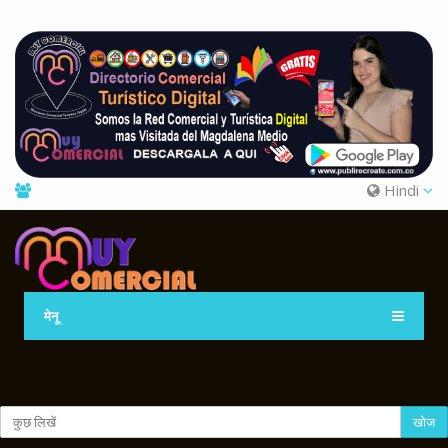
Hindi
मेनू
खोज