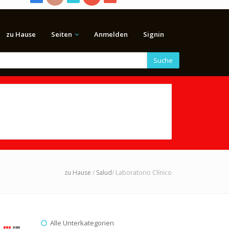
zu Hause
Seiten
Anmelden
Signin
Suche
zu Hause
/
Salud
/ Laboratorio Clínico
Alle Unterkategorien