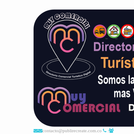
contacto@publirecreate.com.co
: