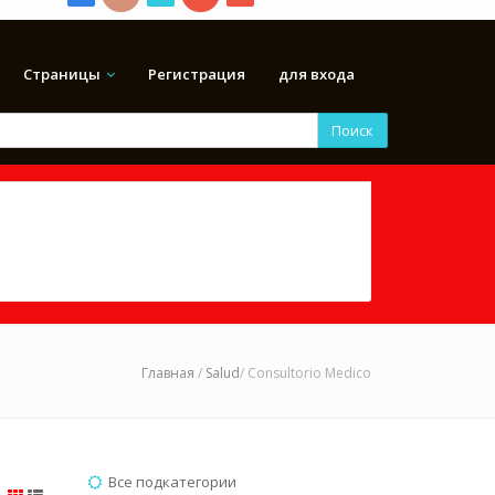
Страницы
Регистрация
для входа
Поиск
Главная
/
Salud
/ Consultorio Medico
Все подкатегории