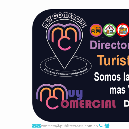
contacto@publirecreate.com.co
: