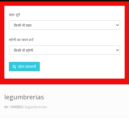
शहर चुनें
श्रेणी का चयन करें
खोज व्यवसायों
legumbrerias
घर
/
VIVERES
/ legumbrerias