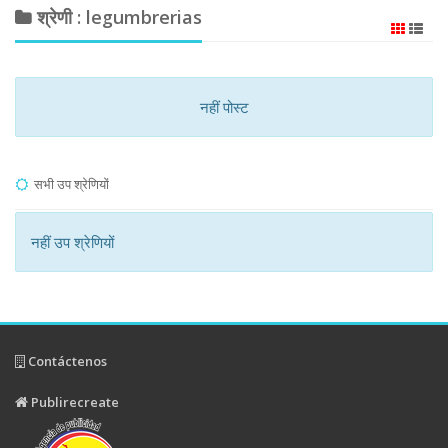
श्रेणी : legumbrerias
नहीं पोस्ट
सभी उप श्रेणियों
नहीं उप श्रेणियों
Contáctenos
Publirecreate