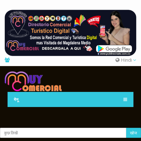
Hindi
मेनू
खोज