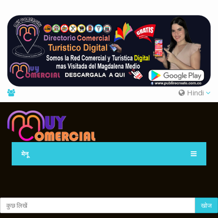
Hindi
मेनू
खोज