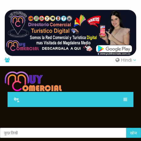
Hindi
मेनू
खोज