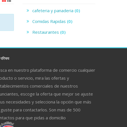
cafeteria y panaderia
(0)
Comidas Rapidas
(0)
Restaurantes
(0)
परिचय
sca en nuestro plataforma de comercio cualquier
oducto o servicio, mira las ofertas y
tablecimientos comerciales de nuestros
unciantes, escoge la oferta que mejor se ajuste
tus necesidades y selecciona la opción que más
 guste para contactarlos. Son mas de 500
ntactos para que pidas a domicilio