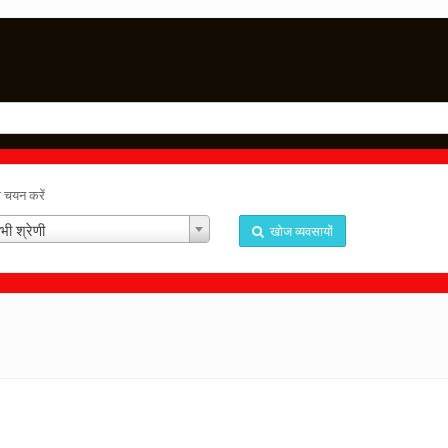
ा चयन करें
भी श्रेणी
खोज व्यवसायों