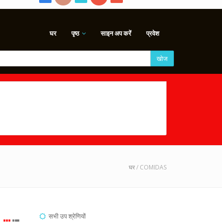
घर
पृष्ठ
साइन अप करें
प्रवेश
खोज
घर
/ COMIDAS
सभी उप श्रेणियों