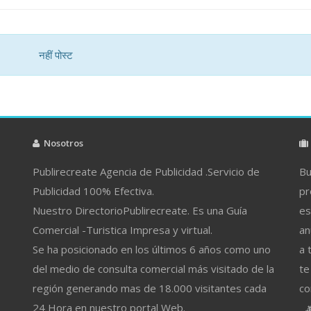
नहीं पोस्ट
Nosotros
Publirecreate Agencia de Publicidad .Servicio de
Bu
Publicidad 100% Efectiva.
pr
Nuestro DirectorioPublirecreate. Es una Guía
es
Comercial -Turistica Impresa y virtual.
an
Se ha posicionado en los últimos 6 años como uno
a 
del medio de consulta comercial más visitado de la
te
región generando mas de 18.000 visitantes cada
co
24 Hora en nuestro portal Web.