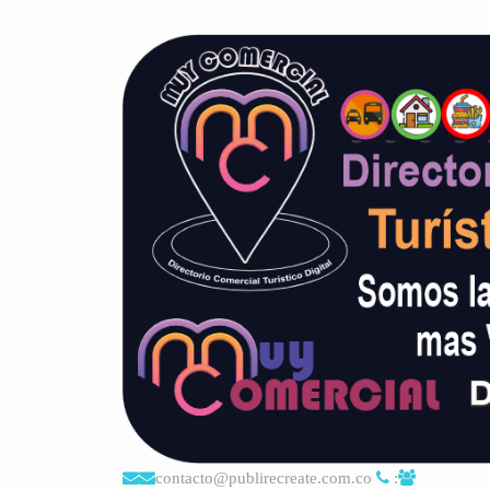
contacto@publirecreate.com.co
: