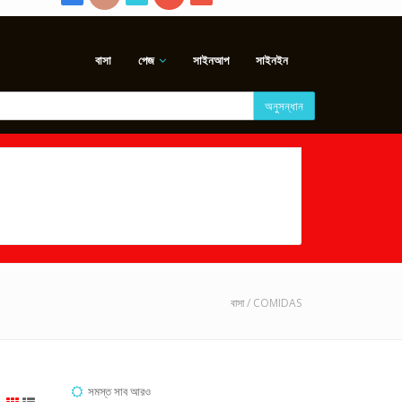
বাসা
পেজ
সাইনআপ
সাইনইন
অনুসন্ধান
বাসা
/ COMIDAS
সমস্ত সাব আরও