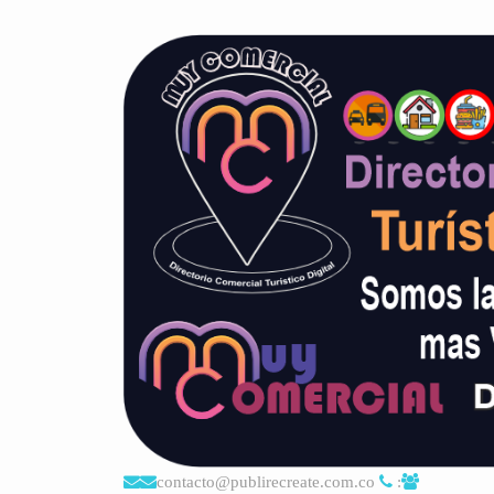
contacto@publirecreate.com.co
: