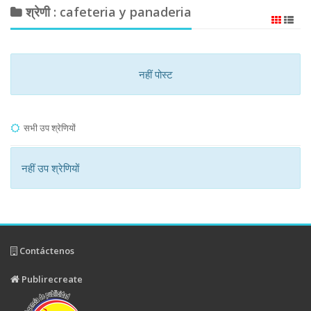
श्रेणी : cafeteria y panaderia
नहीं पोस्ट
सभी उप श्रेणियों
नहीं उप श्रेणियों
Contáctenos
Publirecreate