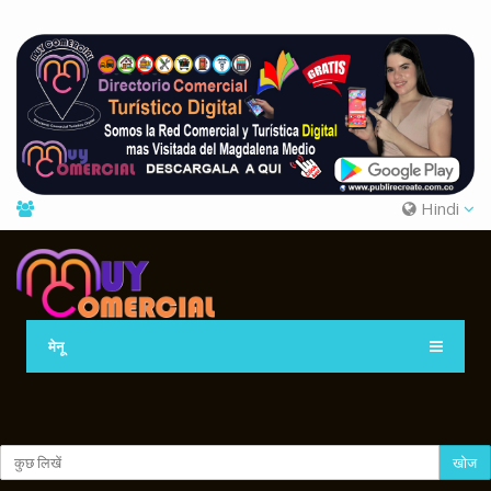
Hindi
मेनू
खोज