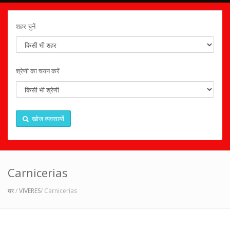
शहर चुनें
श्रेणी का चयन करें
खोज व्यवसायों
Carnicerias
घर
/
VIVERES
/ Carnicerias