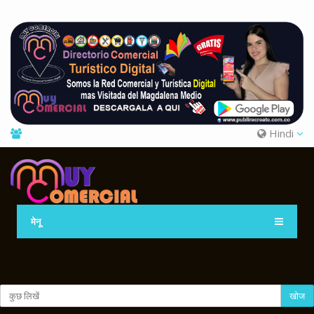
Hindi
मेनू
खोज