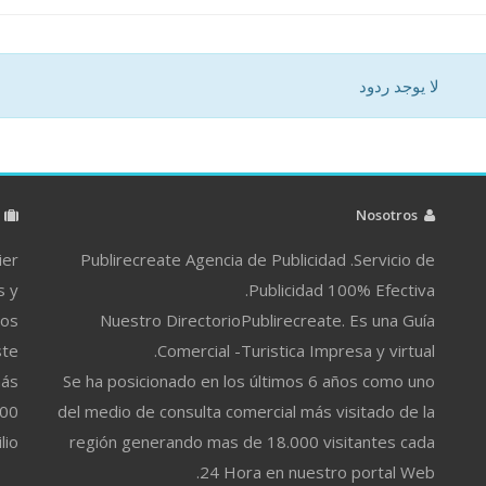
لا يوجد ردود
م
Nosotros
ier
Publirecreate Agencia de Publicidad .Servicio de
s y
Publicidad 100% Efectiva.
ros
Nuestro DirectorioPublirecreate. Es una Guía
ste
Comercial -Turistica Impresa y virtual.
más
Se ha posicionado en los últimos 6 años como uno
500
del medio de consulta comercial más visitado de la
lio
región generando mas de 18.000 visitantes cada
24 Hora en nuestro portal Web.