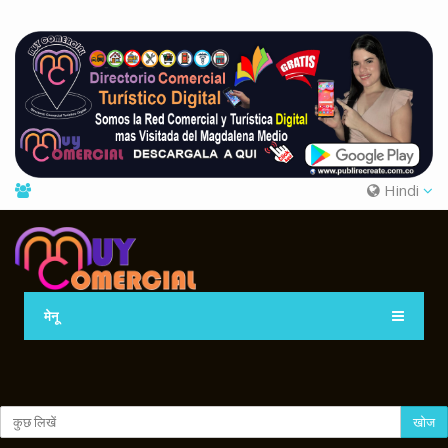
Hindi
मेनू
खोज