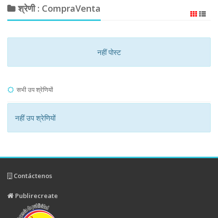
श्रेणी : CompraVenta
नहीं पोस्ट
सभी उप श्रेणियों
नहीं उप श्रेणियों
Contáctenos
Publirecreate