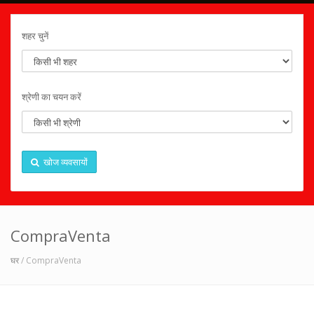
शहर चुनें
श्रेणी का चयन करें
खोज व्यवसायों
CompraVenta
घर
/ CompraVenta