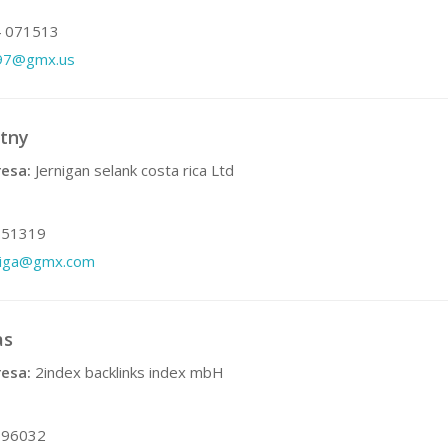
 071513
a97@gmx.us
tny
esa:
Jernigan selank costa rica Ltd
51319
diga@gmx.com
as
esa:
2index backlinks index mbH
96032