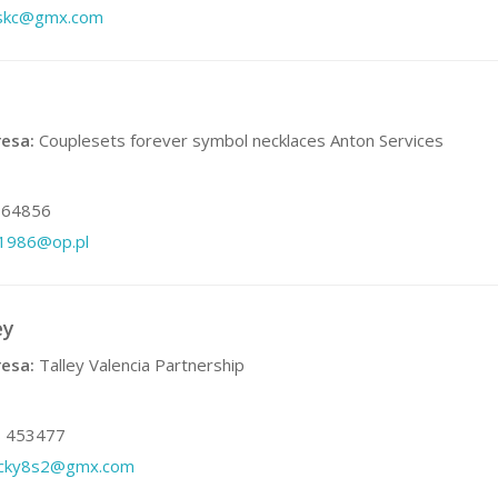
sskc@gmx.com
esa:
Couplesets forever symbol necklaces Anton Services
64856
n1986@op.pl
ey
esa:
Talley Valencia Partnership
 453477
icky8s2@gmx.com