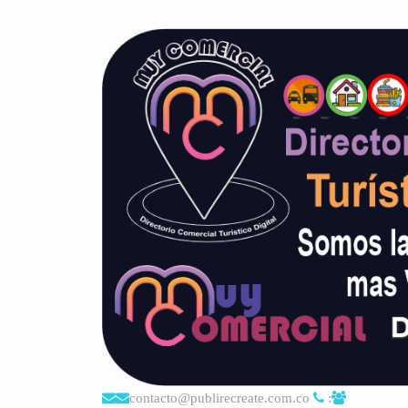
contacto@publirecreate.com.co
: