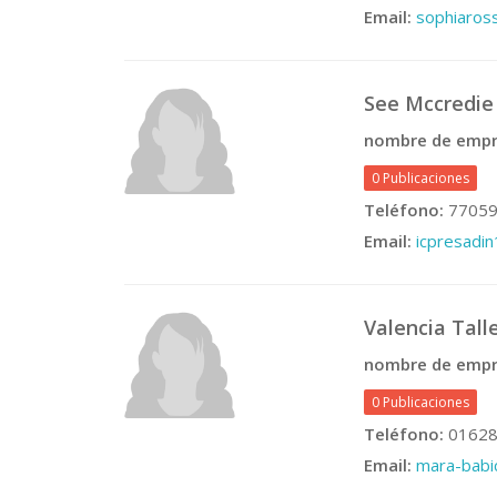
Email:
sophiaro
See Mccredie
nombre de empr
0 Publicaciones
Teléfono:
77059
Email:
icpresadi
Valencia Tall
nombre de empr
0 Publicaciones
Teléfono:
01628
Email:
mara-bab