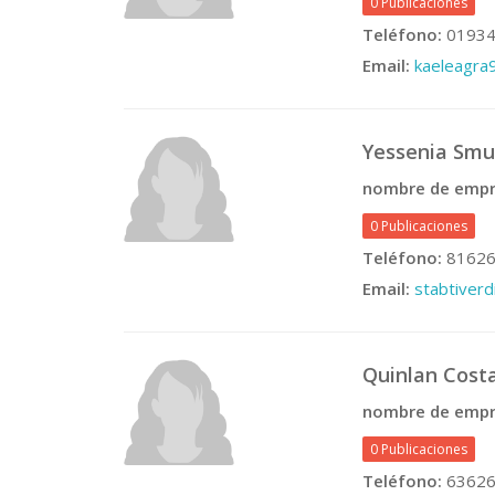
0 Publicaciones
Teléfono:
01934
Email:
kaeleagr
Yessenia Smu
nombre de empr
0 Publicaciones
Teléfono:
81626
Email:
stabtiver
Quinlan Cost
nombre de empr
0 Publicaciones
Teléfono:
63626