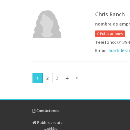
Chris Ranch
nombre de empr
0 Publicaciones
Teléfono:
01394
Email:
hulick-les
1
2
3
4
>
Contáctenos
Publirecreate