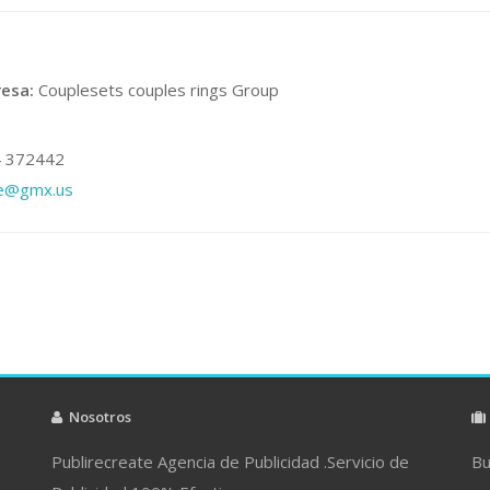
esa:
Couplesets couples rings Group
 372442
lie@gmx.us
Nosotros
Publirecreate Agencia de Publicidad .Servicio de
Bu