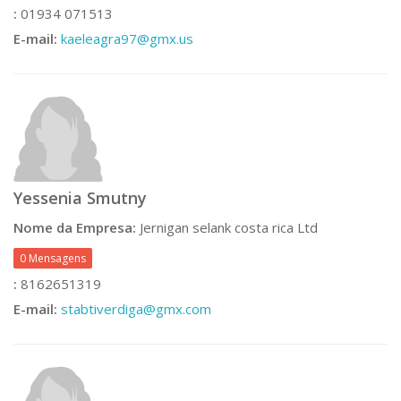
:
01934 071513
E-mail:
kaeleagra97@gmx.us
Yessenia Smutny
Nome da Empresa:
Jernigan selank costa rica Ltd
0 Mensagens
:
8162651319
E-mail:
stabtiverdiga@gmx.com