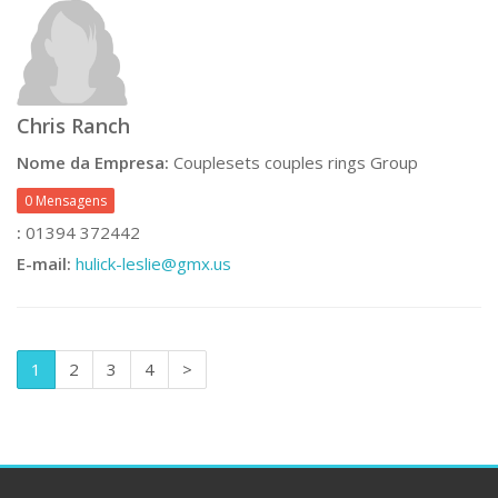
Chris Ranch
Nome da Empresa:
Couplesets couples rings Group
0 Mensagens
:
01394 372442
E-mail:
hulick-leslie@gmx.us
1
2
3
4
>