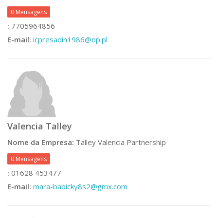
0 Mensagens
:
7705964856
E-mail:
icpresadin1986@op.pl
Valencia Talley
Nome da Empresa:
Talley Valencia Partnership
0 Mensagens
:
01628 453477
E-mail:
mara-babicky8s2@gmx.com