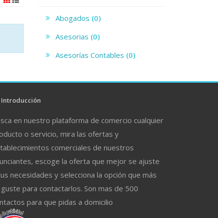
Abogados
(0)
Asesorias
(0)
Asesorías Contables
(0)
Introducción
sca en nuestro plataforma de comercio cualquier
oducto o servicio, mira las ofertas y
tablecimientos comerciales de nuestros
unciantes, escoge la oferta que mejor se ajuste
tus necesidades y selecciona la opción que más
 guste para contactarlos. Son mas de 500
ntactos para que pidas a domicilio