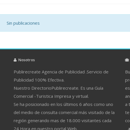
Sin publicaciones
Nosotros
Publirecreate Agencia de Publicidad .Servicio de
Bu
Publicidad 100% Efectiva.
pr
Nuestro DirectorioPublirecreate. Es una Guía
es
Comercial -Turistica Impresa y virtual.
an
Se ha posicionado en los últimos 6 años como uno
a 
del medio de consulta comercial más visitado de la
te
región generando mas de 18.000 visitantes cada
co
24 Hora en nuestro portal Web.