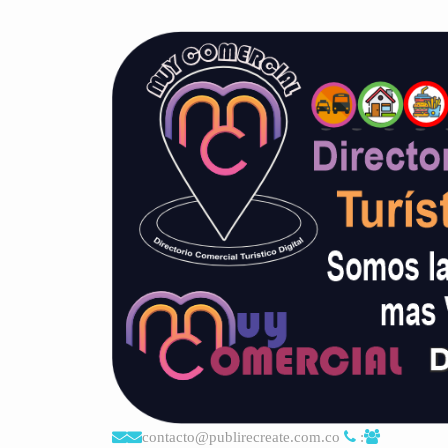
contacto@publirecreate.com.co
: