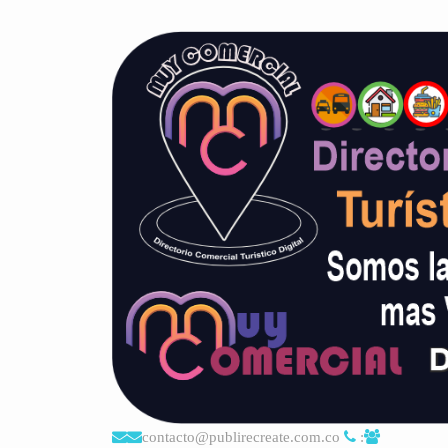
contacto@publirecreate.com.co
: