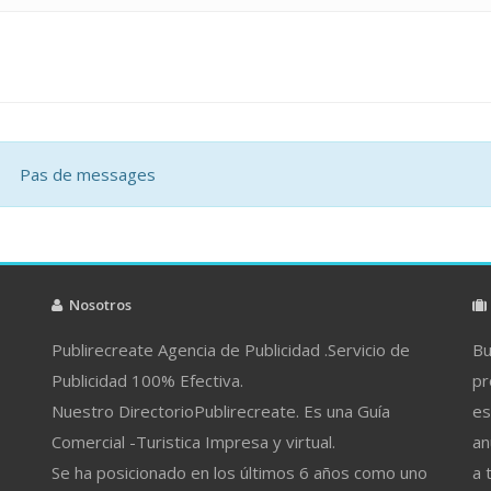
Pas de messages
Nosotros
Publirecreate Agencia de Publicidad .Servicio de
Bu
Publicidad 100% Efectiva.
pr
Nuestro DirectorioPublirecreate. Es una Guía
es
Comercial -Turistica Impresa y virtual.
an
Se ha posicionado en los últimos 6 años como uno
a 