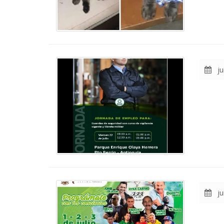
jui
ju