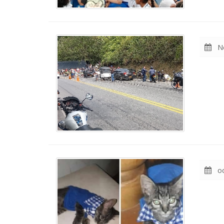
No
oc