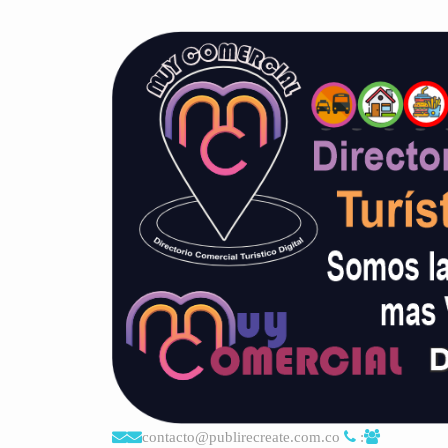
contacto@publirecreate.com.co
: