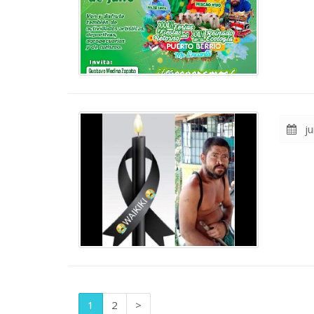
ju
1
2
>