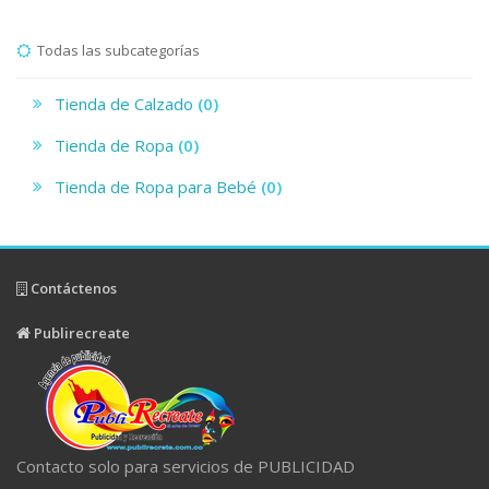
Todas las subcategorías
Tienda de Calzado
(0)
Tienda de Ropa
(0)
Tienda de Ropa para Bebé
(0)
Contáctenos
Publirecreate
Contacto solo para servicios de PUBLICIDAD