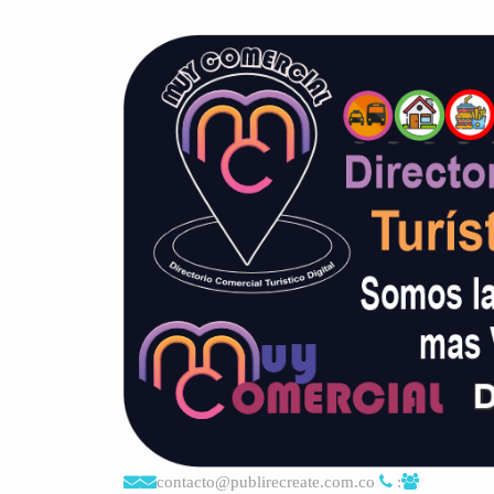
contacto@publirecreate.com.co
: