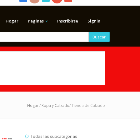
Hogar
Paginas
Inscribirse
Signin
Buscar
Hogar
/
Ropa y Calzado
/ Tienda de Calzado
Todas las subcategorías