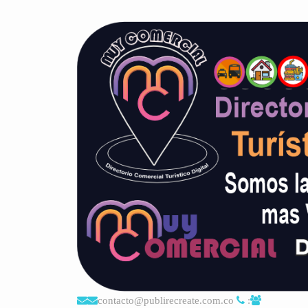
contacto@publirecreate.com.co
: