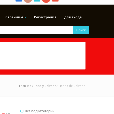
Страницы
Регистрация
для входа
Поиск
Главная
/
Ropa y Calzado
/ Tienda de Calzado
Все подкатегории