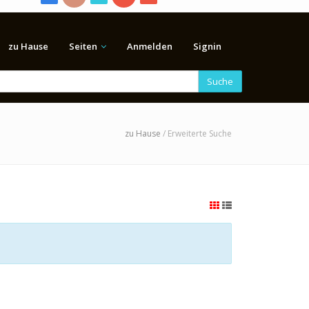
zu Hause
Seiten
Anmelden
Signin
Suche
zu Hause
/ Erweiterte Suche