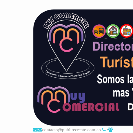
contacto@publirecreate.com.co
: