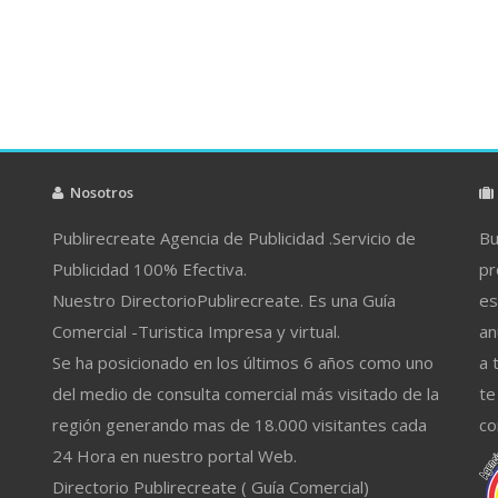
Nosotros
Publirecreate Agencia de Publicidad .Servicio de
Bu
Publicidad 100% Efectiva.
pr
Nuestro DirectorioPublirecreate. Es una Guía
es
Comercial -Turistica Impresa y virtual.
an
Se ha posicionado en los últimos 6 años como uno
a 
del medio de consulta comercial más visitado de la
te
región generando mas de 18.000 visitantes cada
co
24 Hora en nuestro portal Web.
Directorio Publirecreate ( Guía Comercial)