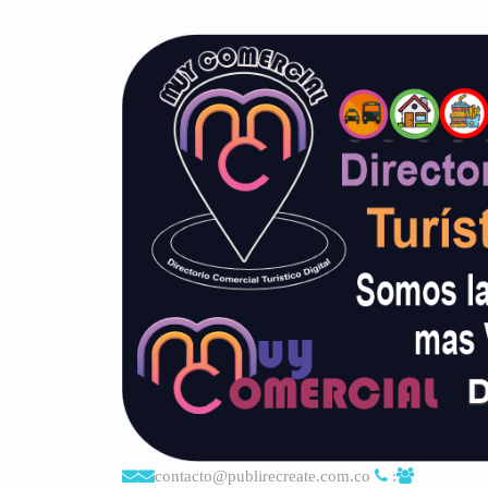
contacto@publirecreate.com.co
: