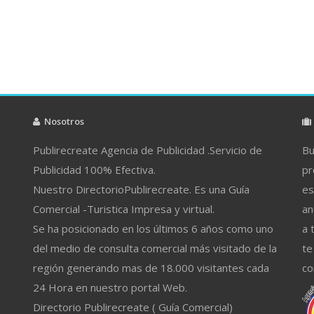
Nosotros
Publirecreate Agencia de Publicidad .Servicio de
Bu
Publicidad 100% Efectiva.
pr
Nuestro DirectorioPublirecreate. Es una Guía
es
Comercial -Turistica Impresa y virtual.
an
Se ha posicionado en los últimos 6 años como uno
a 
del medio de consulta comercial más visitado de la
te
región generando mas de 18.000 visitantes cada
co
24 Hora en nuestro portal Web.
Directorio Publirecreate ( Guía Comercial)