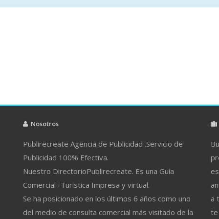
Nosotros
Publirecreate Agencia de Publicidad .Servicio de
Bu
Publicidad 100% Efectiva.
pr
Nuestro DirectorioPublirecreate. Es una Guía
es
Comercial -Turistica Impresa y virtual.
an
Se ha posicionado en los últimos 6 años como uno
a 
del medio de consulta comercial más visitado de la
te