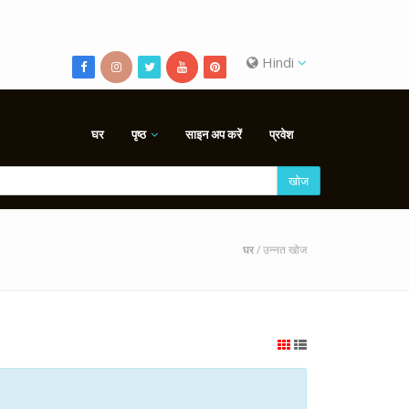
Hindi
घर
पृष्ठ
साइन अप करें
प्रवेश
खोज
घर
/ उन्नत खोज