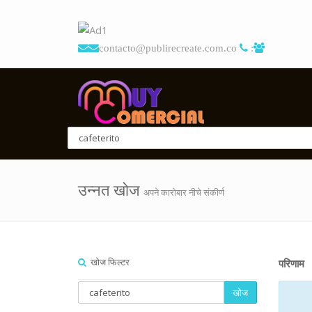
contacto@publirecreate.com.co
:
उन्नत खोज
अपने कारोबार नीचे संकीर्ण
खोज फिल्टर
परिणाम
खोज