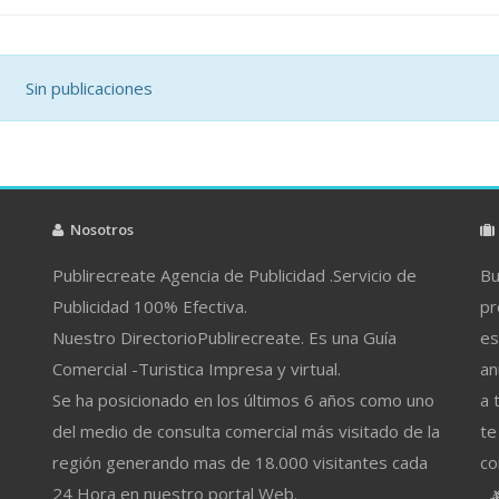
Sin publicaciones
Nosotros
Publirecreate Agencia de Publicidad .Servicio de
Bu
Publicidad 100% Efectiva.
pr
Nuestro DirectorioPublirecreate. Es una Guía
es
Comercial -Turistica Impresa y virtual.
an
Se ha posicionado en los últimos 6 años como uno
a 
del medio de consulta comercial más visitado de la
te
región generando mas de 18.000 visitantes cada
co
24 Hora en nuestro portal Web.