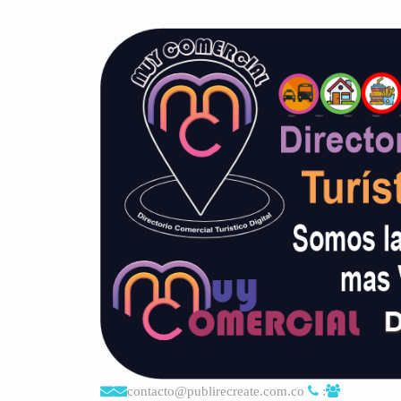
contacto@publirecreate.com.co
: