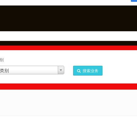
别
类别
搜索业务