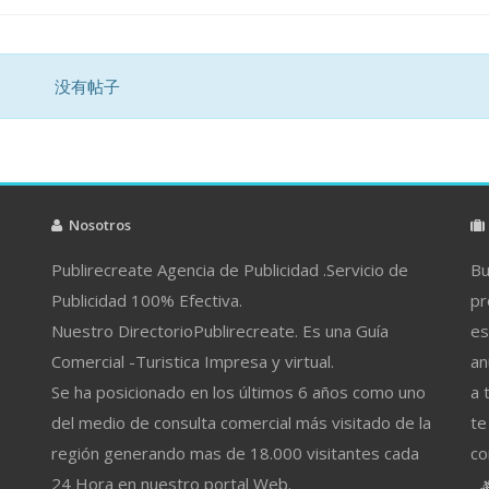
没有帖子
Nosotros
Publirecreate Agencia de Publicidad .Servicio de
Bu
Publicidad 100% Efectiva.
pr
Nuestro DirectorioPublirecreate. Es una Guía
es
Comercial -Turistica Impresa y virtual.
an
Se ha posicionado en los últimos 6 años como uno
a 
del medio de consulta comercial más visitado de la
te
región generando mas de 18.000 visitantes cada
co
24 Hora en nuestro portal Web.