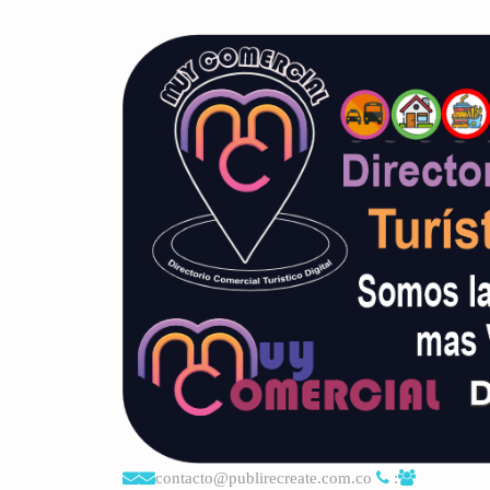
contacto@publirecreate.com.co
: