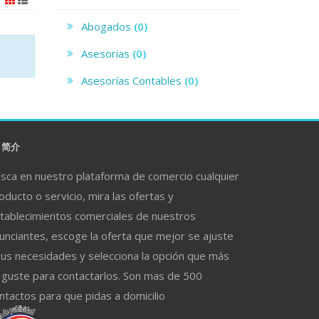
Abogados
(0)
Asesorias
(0)
Asesorías Contables
(0)
简介
sca en nuestro plataforma de comercio cualquier
oducto o servicio, mira las ofertas y
tablecimientos comerciales de nuestros
unciantes, escoge la oferta que mejor se ajuste
tus necesidades y selecciona la opción que más
 guste para contactarlos. Son mas de 500
ntactos para que pidas a domicilio